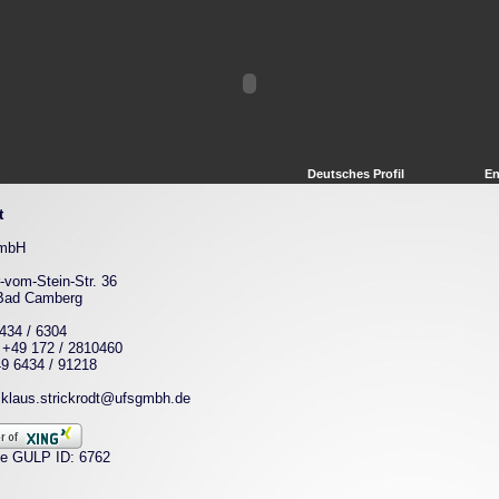
Deutsches Profil
En
t
mbH
r-vom-Stein-Str. 36
Bad Camberg
6434 / 6304
 +49 172 / 2810460
9 6434 / 91218
 klaus.strickrodt@ufsgmbh.de